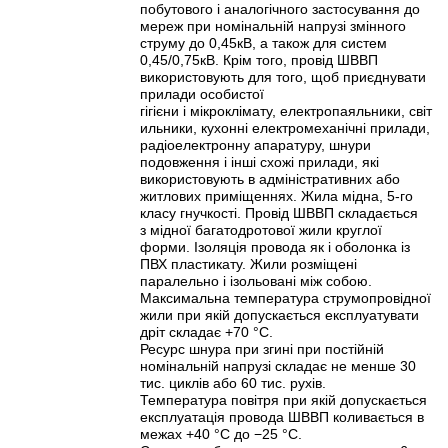
побутового і аналогічного застосування до
мереж при номінальній напрузі змінного
струму до 0,45кВ, а також для систем
0,45/0,75кВ. Крім того, провід ШВВП
використовують для того, щоб приєднувати
прилади особистої
гігієни і мікроклімату, електропаяльники, світ
ильники, кухонні електромеханічні прилади,
радіоелектронну апаратуру, шнури
подовження і інші схожі прилади, які
використовують в адміністративних або
житлових приміщеннях. Жила мідна, 5-го
класу гнучкості. Провід ШВВП складається
з мідної багатодротової жили круглої
форми. Ізоляція провода як і оболонка із
ПВХ пластикату. Жили розміщені
паралельно і ізольовані між собою.
Максимальна температура струмопровідної
жили при якій допускається експлуатувати
дріт складає +70 °C.
Ресурс шнура при згині при постійній
номінальній напрузі складає не менше 30
тис. циклів або 60 тис. рухів.
Температура повітря при якій допускається
експлуатація провода ШВВП коливається в
межах +40 °C до −25 °C.