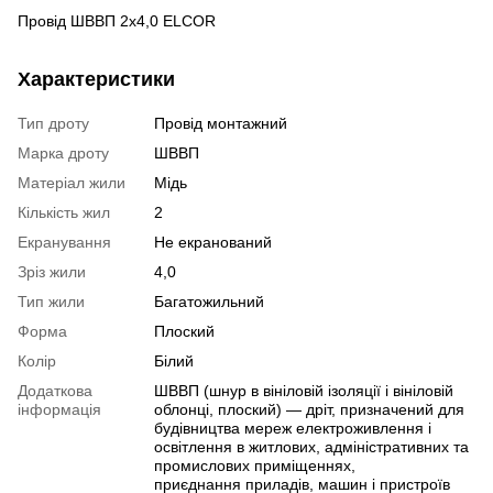
Провід ШВВП 2х4,0 ELCOR
Характеристики
Тип дроту
Провід монтажний
Марка дроту
ШВВП
Матеріал жили
Мідь
Кількість жил
2
Екранування
Не екранований
Зріз жили
4,0
Тип жили
Багатожильний
Форма
Плоский
Колір
Білий
Додаткова
ШВВП (шнур в вініловій ізоляції і вініловій
інформація
облонці, плоский) — дріт, призначений для
будівництва мереж електроживлення і
освітлення в житлових, адміністративних та
промислових приміщеннях,
приєднання приладів, машин і пристроїв