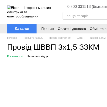
Перейти до основного контенту
0 800 331513 (безкошт
Каталог
Про нас
Оплата і доставка
Обмін та 
Головна
Провід та кабель
Провід монтажний
ШВВП
ШВВП ЗЗКМ
Провід ШВВП 3х1,5 ЗЗКМ
В наявності
Написати відгук