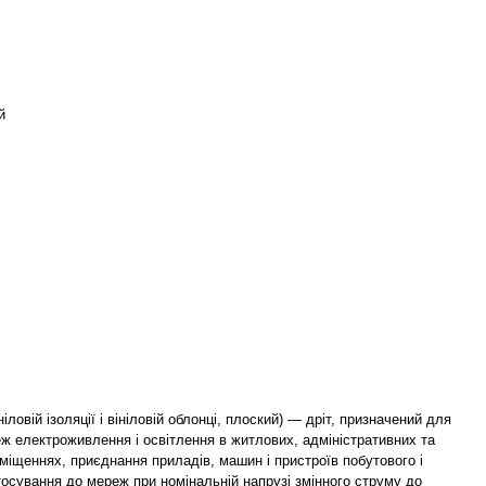
й
ловій ізоляції і вініловій облонці, плоский) — дріт, призначений для
ж електроживлення і освітлення в житлових, адміністративних та
іщеннях, приєднання приладів, машин і пристроїв побутового і
тосування до мереж при номінальній напрузі змінного струму до