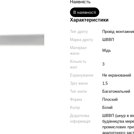
Наявність
В наявності
Характеристики
Тип дроту
Провід монтажни
Марка дроту
ШВВП
Матеріал
Мідь
жили
Кількість
3
жил
Екранування
Не екранований
Зріз жили
1,5
Тип жили
Багатожильний
Форма
Плоский
Колір
Білий
Додаткова
ШВВП (шнур в віні
інформація
будівництва мере
промислових прим
аналогічного зас