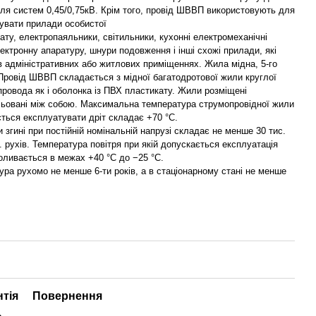
для систем 0,45/0,75кВ. Крім того, провід ШВВП використовують для
увати прилади особистої
імату, електропаяльники, світильники, кухонні електромеханічні
ектронну апаратуру, шнури подовження і інші схожі прилади, які
 адміністративних або житлових приміщеннях. Жила мідна, 5-го
 Провід ШВВП складається з мідної багатодротової жили круглої
провода як і оболонка із ПВХ пластикату. Жили розміщені
льовані між собою. Максимальна температура струмопровідної жили
ється експлуатувати дріт складає +70 °C.
 згині при постійній номінальній напрузі складає не менше 30 тис.
с. рухів. Температура повітря при якій допускається експлуатація
ливається в межах +40 °C до −25 °C.
ра рухомо не менше 6-ти років, а в стаціонарному стані не менше
нтія
Повернення