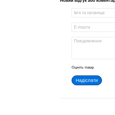
Новий відгук або комента
Оцініть товар
Надіслати