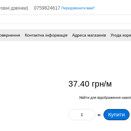
овні дзвінки)
0759824617
Передзвонити вам?
повернення
Контактна інформація
Адреса магазинів
Угода кор
37.40 грн/м
Увійти
для відображення накоп
%
Купити
м