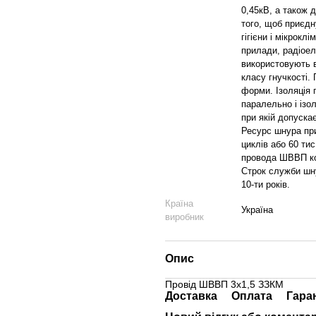
0,45кВ, а також 
того, щоб приєдн
гігієни і мікрокл
прилади, радіоел
використовують в
класу гнучкості.
форми. Ізоляція 
паралельно і ізо
при якій допуска
Ресурс шнура при
циклів або 60 ти
провода ШВВП ко
Строк служби шну
10-ти років.
Країна
Україна
виробник
Опис
Провід ШВВП 3х1,5 ЗЗКМ
Доставка
Оплата
Гара