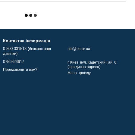
Контактна інформація
0 800 331513 (безкоштовні
nib@elcor.ua
дзвінки)
0759824617
г. Киев, вул. Кадетский Гай, 6
(юридична адреса)
Передзвонити вам?
Мапа проїзду