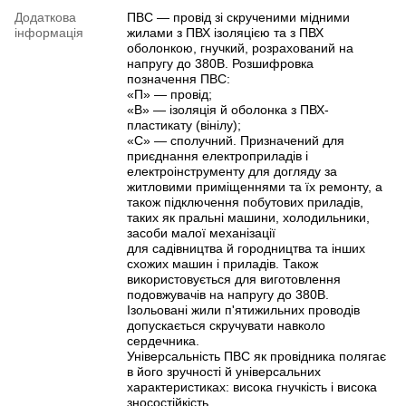
Додаткова
ПВС — провід зі скрученими мідними
інформація
жилами з ПВХ ізоляцією та з ПВХ
оболонкою, гнучкий, розрахований на
напругу до 380В. Розшифровка
позначення ПВС:
«П» — провід;
«В» — ізоляція й оболонка з ПВХ-
пластикату (вінілу);
«С» — сполучний. Призначений для
приєднання електроприладів і
електроінструменту для догляду за
житловими приміщеннями та їх ремонту, а
також підключення побутових приладів,
таких як пральні машини, холодильники,
засоби малої механізації
для садівництва й городництва та інших
схожих машин і приладів. Також
використовується для виготовлення
подовжувачів на напругу до 380В.
Ізольовані жили п'ятижильних проводів
допускається скручувати навколо
сердечника.
Універсальність ПВС як провідника полягає
в його зручності й універсальних
характеристиках: висока гнучкість і висока
зносостійкість.