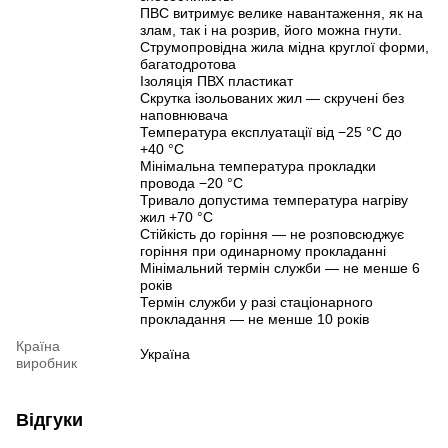
ПВС витримує велике навантаження, як на
злам, так і на розрив, його можна гнути.
Струмопровідна жила мідна круглої форми,
багатодротова
Ізоляція ПВХ пластикат
Скрутка ізольованих жил — скручені без
наповнювача
Температура експлуатації від −25 °C до
+40 °C
Мінімальна температура прокладки
провода −20 °C
Тривало допустима температура нагріву
жил +70 °C
Стійкість до горіння — не розповсюджує
горіння при одинарному прокладанні
Мінімальний термін служби — не менше 6
років
Термін служби у разі стаціонарного
прокладання — не менше 10 років
Країна
Україна
виробник
Відгуки