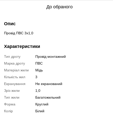
До обраного
Опис
Провід ПВС 3х1,0
Характеристики
Тип дроту
Провід монтажний
Марка дроту
ПВС
Матеріал жили
Мідь
Кількість жил
3
Екранування
Не екранований
Зріз жили
1,0
Тип жили
Багатожильний
Форма
Круглий
Колір
Білий