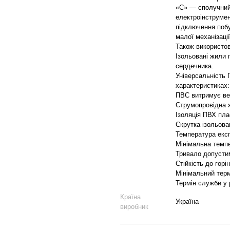
«С» — сполучний
електроінструмен
підключення побу
малої механізаці
Також використов
Ізольовані жили 
сердечника.
Універсальність 
характеристиках: 
ПВС витримує вел
Струмопровідна 
Ізоляція ПВХ пла
Скрутка ізольов
Температура експ
Мінімальна темп
Тривало допусти
Стійкість до гор
Мінімальний тер
Термін служби у 
Країна
Україна
виробник