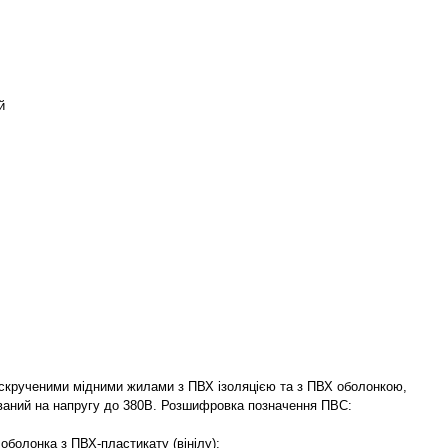
й
 скрученими мідними жилами з ПВХ ізоляцією та з ПВХ оболонкою,
ований на напругу до 380В. Розшифровка позначення ПВС:
 оболонка з ПВХ-пластикату (вінілу);