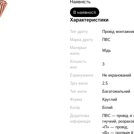
Наявність
В наявності
Характеристики
Тип дроту
Провід монтажни
Марка дроту
ПВС
Матеріал
Мідь
жили
Кількість
3
жил
Екранування
Не екранований
Зріз жили
2,5
Тип жили
Багатожильний
Форма
Круглий
Колір
Білий
Додаткова
ПВС — провід зі
інформація
гнучкий, розрах
«П» — провід;
«В» — ізоляція й