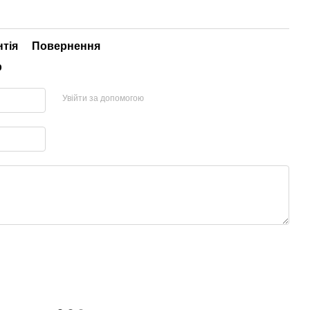
нтія
Повернення
р
Увійти за допомогою