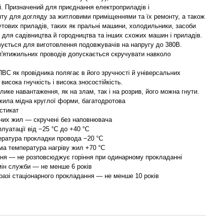
. Призначений для приєднання електроприладів і
ту для догляду за житловими приміщеннями та їх ремонту, а також
тових приладів, таких як пральні машини, холодильники, засоби
ї для садівництва й городництва та інших схожих машин і приладів.
ується для виготовлення подовжувачів на напругу до 380В.
п'ятижильних проводів допускається скручувати навколо
ПВС як провідника полягає в його зручності й універсальних
висока гнучкість і висока зносостійкість.
ике навантаження, як на злам, так і на розрив, його можна гнути.
жила мідна круглої форми, багатодротова
стикат
аних жил — скручені без наповнювача
луатації від −25 °C до +40 °C
ература прокладки провода −20 °C
ма температура нагріву жил +70 °C
іння — не розповсюджує горіння при одинарному прокладанні
мін служби — не менше 6 років
разі стаціонарного прокладання — не менше 10 років