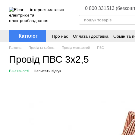
Перейти до основного контенту
0 800 331513 (безкошт
Каталог
Про нас
Оплата і доставка
Обмін та 
Головна
Провід та кабель
Провід монтажний
ПВС
Провід ПВС 3х2,5
В наявності
Написати відгук