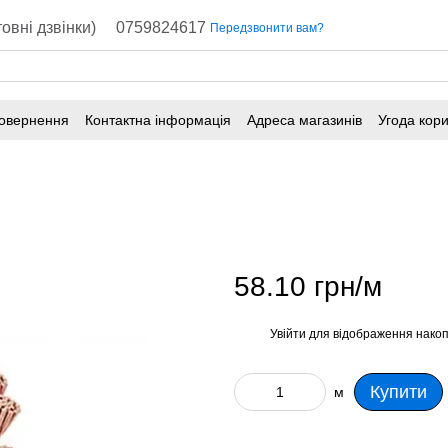
овні дзвінки)
0759824617
Передзвонити вам?
повернення
Контактна інформація
Адреса магазинів
Угода кор
58.10 грн/м
Увійти
для відображення накоп
%
Купити
м