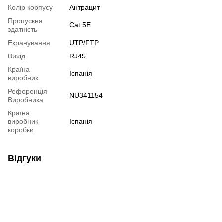
Колір корпусу
Антрацит
Пропускна
Cat.5E
здатність
Екранування
UTP/FTP
Вихід
RJ45
Країна
Іспанія
виробник
Референція
NU341154
Виробника
Країна
виробник
Іспанія
коробки
Відгуки