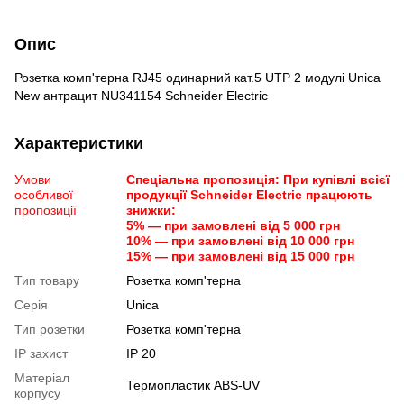
Опис
Розетка комп'терна RJ45 одинарний кат.5 UTP 2 модулі Unica
New антрацит NU341154 Schneider Electric
Характеристики
Умови
Спеціальна пропозиція: При купівлі всієї
особливої
продукції Schneider Electric працюють
пропозиції
знижки:
5% — при замовлені від 5 000 грн
10% — при замовлені від 10 000 грн
15% — при замовлені від 15 000 грн
Тип товару
Розетка комп'терна
Серія
Unica
Тип розетки
Розетка комп'терна
IP захист
IP 20
Матеріал
Термопластик ABS-UV
корпусу