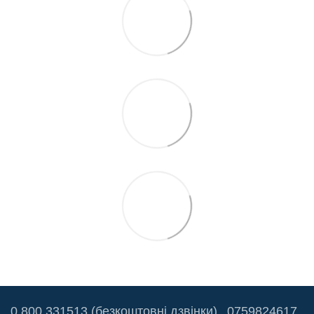
0 800 331513 (безкоштовні дзвінки)
0759824617