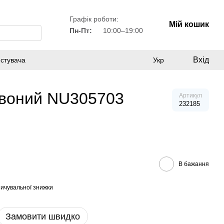
Графік роботи:
Мій кошик
Пн-Пт:
10:00–19:00
Вхід
истувача
Укр
ервоний NU305703
Артикул
232185
В бажання
ичувальної знижки
Замовити швидко