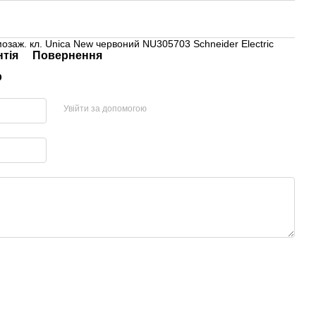
мозаж. кл. Unica New червоний NU305703 Schneider Electric
нтія
Повернення
р
Увійти за допомогою