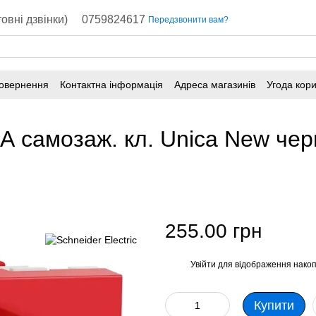
овні дзвінки)
0759824617
Передзвонити вам?
повернення
Контактна інформація
Адреса магазинів
Угода кор
16А самозаж. кл. Unica New ч
255.00 грн
Увійти
для відображення накоп
%
Купити