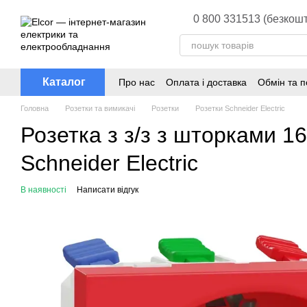
Перейти до основного контенту
0 800 331513 (безкошт
Каталог
Про нас
Оплата і доставка
Обмін та 
Головна
Розетки та вимикачі
Розетки
Розетки Schneider Electric
Розетка з з/з з шторками 
Schneider Electric
В наявності
Написати відгук