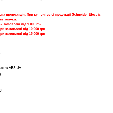
на пропозиція: При купівлі всієї продукції Schneider Electric
ь знижки:
и замовлені від 5 000 грн
ри замовлені від 10 000 грн
ри замовлені від 15 000 грн
є
астик ABS-UV
й
3