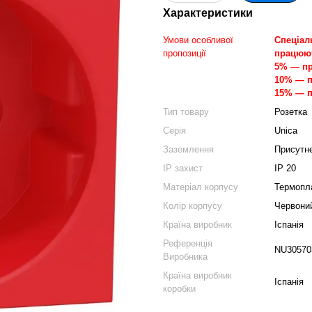
Характеристики
Умови особливої
Спеціаль
пропозиції
працюют
5% — пр
10% — п
15% — п
Тип товару
Розетка
Серія
Unica
Заземлення
Присутн
IP захист
IP 20
Матеріал корпусу
Термопл
Колір корпусу
Червони
Країна виробник
Іспанія
Референція
NU30570
Виробника
Країна виробник
Іспанія
коробки