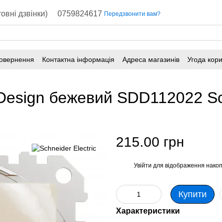
овні дзвінки)
0759824617
Передзвонити вам?
повернення
Контактна інформація
Адреса магазинів
Угода кор
 Design бежевий SDD112022 Sch
215.00 грн
Увійти
для відображення накоп
%
Купити
Характеристики