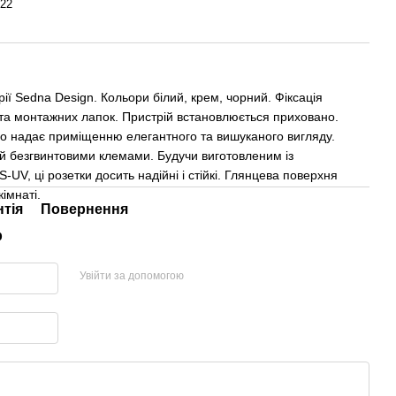
22
рії Sedna Design. Кольори білий, крем, чорний. Фіксація
та монтажних лапок. Пристрій встановлюється приховано.
о надає приміщенню елегантного та вишуканого вигляду.
й безгвинтовими клемами. Будучи виготовленим із
UV, ці розетки досить надійні і стійкі. Глянцева поверхня
кімнаті.
нтія
Повернення
р
Увійти за допомогою