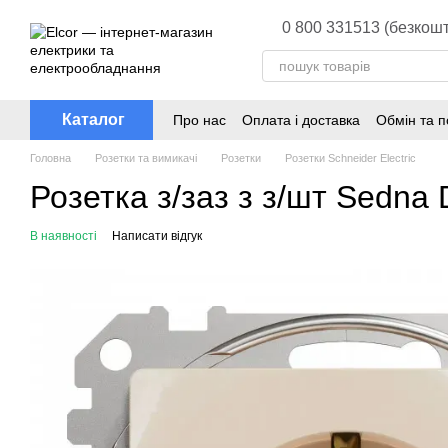
Перейти до основного контенту
0 800 331513 (безкошт
Каталог
Про нас
Оплата і доставка
Обмін та 
Головна
Розетки та вимикачі
Розетки
Розетки Schneider Electric
Розетка з/заз з з/шт Sedna
В наявності
Написати відгук