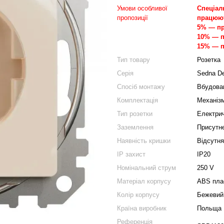
Умови особливої
Спеціаль
пропозиції
працюют
5% — пр
10% — п
15% — п
Тип товару
Розетка
Серія
Sedna De
Спосіб монтажу
Вбудова
Комплектація
Механізм
Тип розетки
Електри
Заземлення
Присутн
Наявність кришки
Відсутня
IP захист
IP20
Номінальний струм
250 V
Матеріал корпусу
ABS пла
Колір корпусу
Бежевий
Країна виробник
Польща
Референція