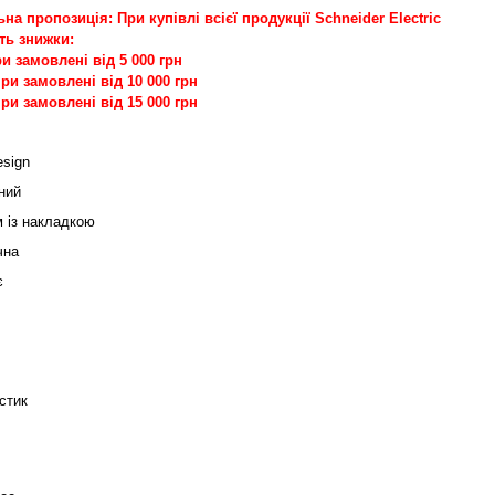
на пропозиція: При купівлі всієї продукції Schneider Electric
ь знижки:
и замовлені від 5 000 грн
ри замовлені від 10 000 грн
ри замовлені від 15 000 грн
sign
ний
 із накладкою
чна
є
стик