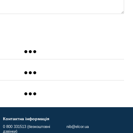
Контактна інформація
0 800 331513 (безкоштовні
nib@elcor.ua
дзвінки)