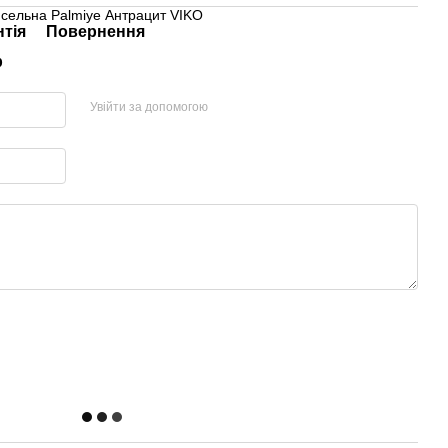
епсельна Palmiye Антрацит VIKO
нтія
Повернення
р
Увійти за допомогою