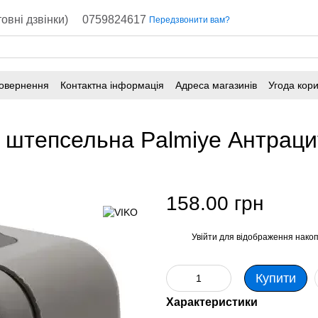
овні дзвінки)
0759824617
Передзвонити вам?
повернення
Контактна інформація
Адреса магазинів
Угода кор
ня штепсельна Palmiye Антрац
158.00 грн
Увійти
для відображення накоп
%
Купити
Характеристики