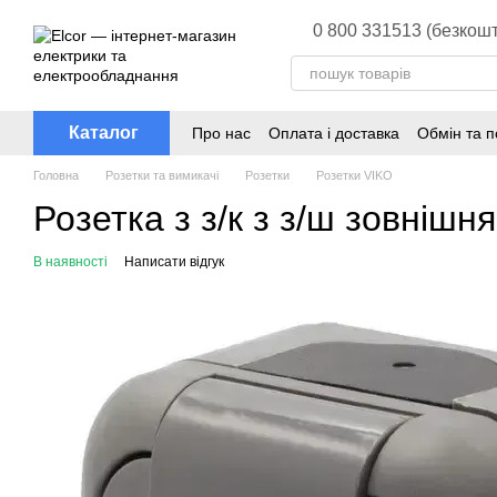
Перейти до основного контенту
0 800 331513 (безкошт
Каталог
Про нас
Оплата і доставка
Обмін та 
Головна
Розетки та вимикачі
Розетки
Розетки VIKO
Розетка з з/к з з/ш зовніш
В наявності
Написати відгук