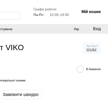
Графік роботи:
Мій кошик
Пн-Пт:
10:00–19:00
Вхід
истувача
Укр
ит VIKO
Артикул
221252
В бажання
ичувальної знижки
Замовити швидко