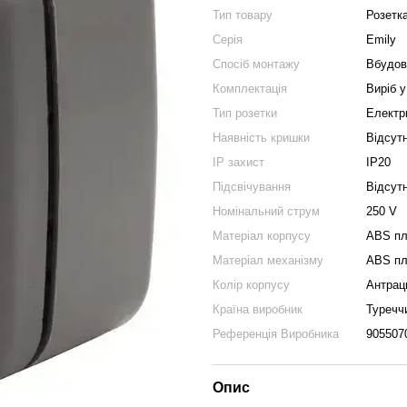
Тип товару
Розетк
Серія
Emily
Спосіб монтажу
Вбудов
Комплектація
Виріб у
Тип розетки
Електр
Наявність кришки
Відсут
IP захист
IP20
Підсвічування
Відсут
Номінальний струм
250 V
Матеріал корпусу
ABS пл
Матеріал механізму
ABS пл
Колір корпусу
Антрац
Країна виробник
Туречч
Референція Виробника
905507
Опис