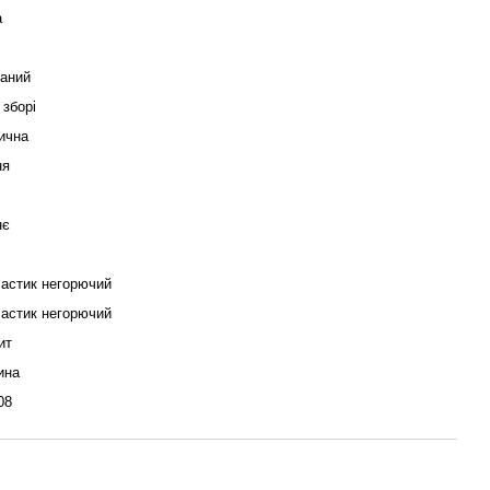
а
аний
 зборі
ична
ня
нє
астик негорючий
астик негорючий
ит
ина
08