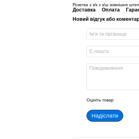
Розетка з з/к з з/ш зовнішня шт
Доставка
Оплата
Гара
Новий відгук або комента
Оцініть товар
Надіслати