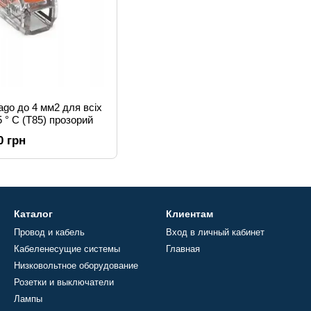
ago до 4 мм2 для всіх
5 ° C (T85) прозорий
0 грн
Каталог
Клиентам
Провод и кабель
Вход в личный кабинет
Кабеленесущие системы
Главная
Низковольтное оборудование
Розетки и выключатели
Лампы