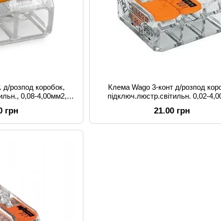
. д/розпод коробок,
Клема Wago 3-конт д/розпод кор
ильн., 0,08-4,00мм2,
підключ.люстр.світильн. 0,02-4,
озора
прозора
0 грн
21.00 грн