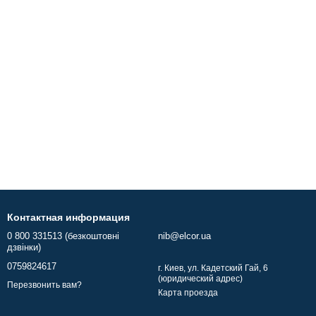
Контактная информация
0 800 331513 (безкоштовні
nib@elcor.ua
дзвінки)
0759824617
г. Киев, ул. Кадетский Гай, 6
(юридический адрес)
Перезвонить вам?
Карта проезда