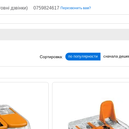
овні дзвінки)
0759824617
Перезвонить вам?
по популярности
сначала деше
Сортировка: