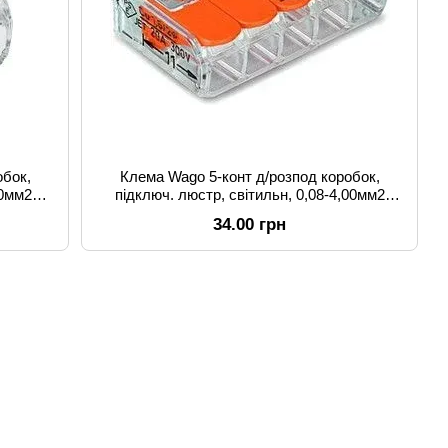
обок,
Клема Wago 5-конт д/розпод коробок,
00мм2
підключ. люстр, світильн, 0,08-4,00мм2
прозора
34.00 грн