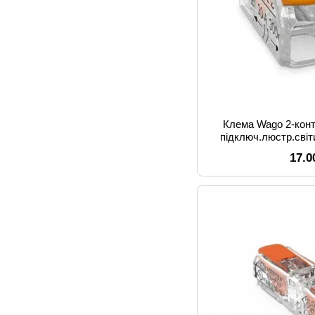
Клема Wago 2-конт
підключ.люстр.світ
4пр
17.0