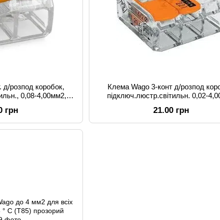
. д/розпод коробок,
Клема Wago 3-конт д/розпод кор
ильн., 0,08-4,00мм2,
підключ.люстр.світильн. 0,02-4,
озора
прозора
0 грн
21.00 грн