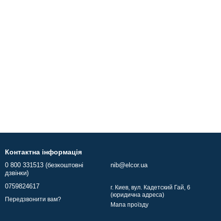
Контактна інформація
0 800 331513 (безкоштовні
nib@elcor.ua
дзвінки)
0759824617
г. Киев, вул. Кадетский Гай, 6
(юридична адреса)
Передзвонити вам?
Мапа проїзду