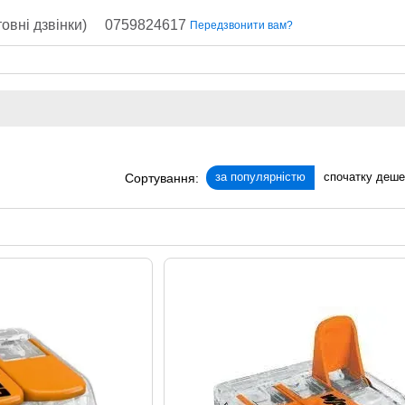
овні дзвінки)
0759824617
Передзвонити вам?
за популярністю
спочатку деш
Сортування: