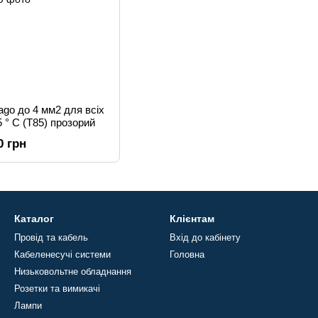
ago до 4 мм2 для всіх
5 ° C (T85) прозорий
0 грн
Каталог
Клієнтам
Провід та кабель
Вхід до кабінету
Кабеленесучі системи
Головна
Низьковольтне обладнання
Розетки та вимикачі
Лампи