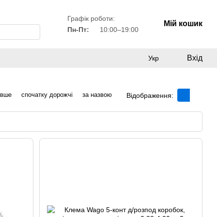
Графік роботи:
Мій кошик
Пн-Пт:
10:00–19:00
Вхід
Укр
евше
спочатку дорожчі
за назвою
Відображення: