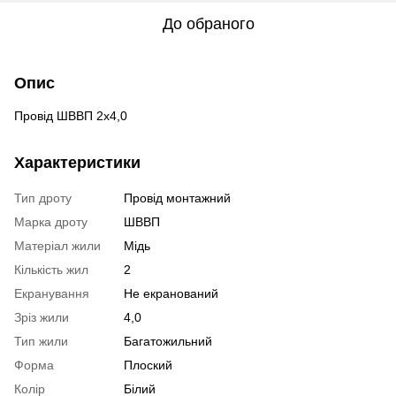
До обраного
Опис
Провід ШВВП 2х4,0
Характеристики
Тип дроту
Провід монтажний
Марка дроту
ШВВП
Матеріал жили
Мідь
Кількість жил
2
Екранування
Не екранований
Зріз жили
4,0
Тип жили
Багатожильний
Форма
Плоский
Колір
Білий