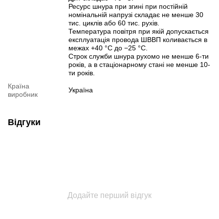
Ресурс шнура при згині при постійній
номінальній напрузі складає не менше 30
тис. циклів або 60 тис. рухів.
Температура повітря при якій допускається
експлуатація провода ШВВП коливається в
межах +40 °C до −25 °C.
Строк служби шнура рухомо не менше 6-ти
років, а в стаціонарному стані не менше 10-
ти років.
Країна
Україна
виробник
Відгуки
Додайте перший відгук