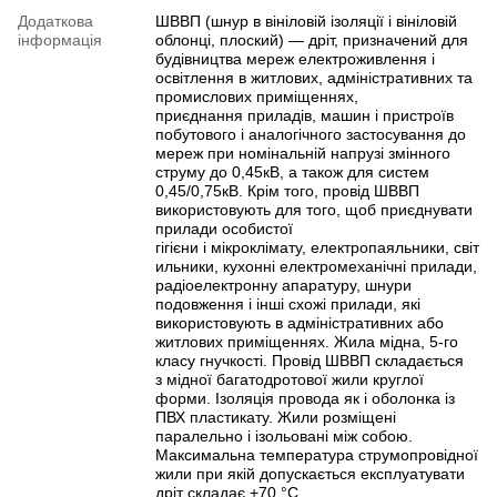
Додаткова
ШВВП (шнур в вініловій ізоляції і вініловій
інформація
облонці, плоский) — дріт, призначений для
будівництва мереж електроживлення і
освітлення в житлових, адміністративних та
промислових приміщеннях,
приєднання приладів, машин і пристроїв
побутового і аналогічного застосування до
мереж при номінальній напрузі змінного
струму до 0,45кВ, а також для систем
0,45/0,75кВ. Крім того, провід ШВВП
використовують для того, щоб приєднувати
прилади особистої
гігієни і мікроклімату, електропаяльники, світ
ильники, кухонні електромеханічні прилади,
радіоелектронну апаратуру, шнури
подовження і інші схожі прилади, які
використовують в адміністративних або
житлових приміщеннях. Жила мідна, 5-го
класу гнучкості. Провід ШВВП складається
з мідної багатодротової жили круглої
форми. Ізоляція провода як і оболонка із
ПВХ пластикату. Жили розміщені
паралельно і ізольовані між собою.
Максимальна температура струмопровідної
жили при якій допускається експлуатувати
дріт складає +70 °C.