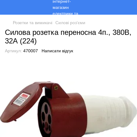
Розетки та вимикачі
Силові роз'єми
Силова розетка переносна 4п., 380В,
32А (224)
Артикул:
470007
Написати відгук