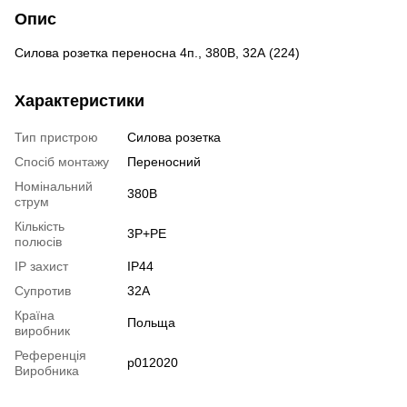
Опис
Силова розетка переносна 4п., 380В, 32А (224)
Характеристики
Тип пристрою
Силова розетка
Спосіб монтажу
Переносний
Номінальний
380В
струм
Кількість
3Р+РЕ
полюсів
IP захист
IP44
Супротив
32А
Країна
Польща
виробник
Референція
p012020
Виробника