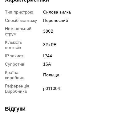
Тип пристрою
Силова вилка
Спосіб монтажу
Переносний
Номінальний
380В
струм
Кількість
3Р+РЕ
полюсів
IP захист
IP44
Супротив
16А
Країна
Польща
виробник
Референція
p011004
Виробника
Відгуки