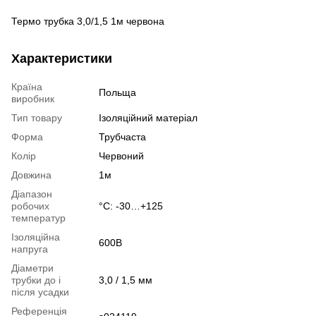
Термо трубка 3,0/1,5 1м червона
Характеристики
Країна
Польща
виробник
Тип товару
Ізоляційний матеріал
Форма
Трубчаста
Колір
Червоний
Довжина
1м
Діапазон
робочих
°С: -30…+125
температур
Ізоляційна
600В
напруга
Діаметри
трубки до і
3,0 / 1,5 мм
після усадки
Референція