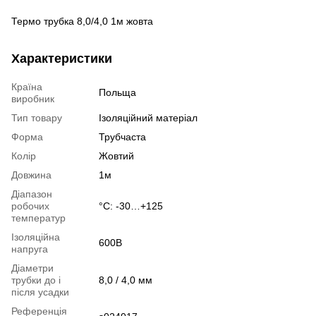
Термо трубка 8,0/4,0 1м жовта
Характеристики
Країна
Польща
виробник
Тип товару
Ізоляційний матеріал
Форма
Трубчаста
Колір
Жовтий
Довжина
1м
Діапазон
робочих
°С: -30…+125
температур
Ізоляційна
600В
напруга
Діаметри
трубки до і
8,0 / 4,0 мм
після усадки
Референція