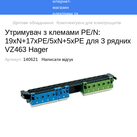
Щитове обладнання
Комплектуючі для електрощитів
Утримувач з клемами PE/N:
19хN+17xPE/5xN+5xPE для 3 рядних
VZ463 Hager
Артикул:
140621
Написати відгук