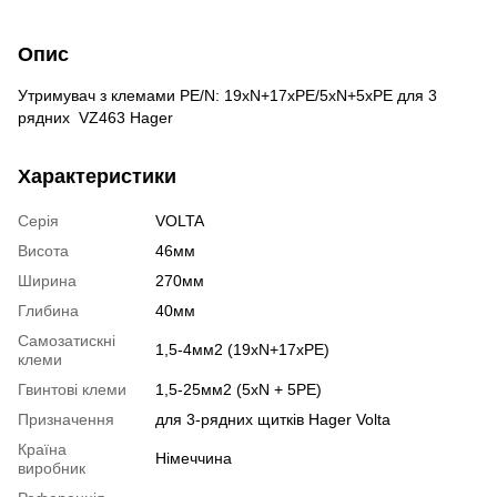
Опис
Утримувач з клемами PE/N: 19хN+17xPE/5xN+5xPE для 3
рядних VZ463 Hager
Характеристики
Серія
VOLTA
Висота
46мм
Ширина
270мм
Глибина
40мм
Самозатискні
1,5-4мм2 (19xN+17xPE)
клеми
Гвинтові клеми
1,5-25мм2 (5xN + 5PE)
Призначення
для 3-рядних щитків Hager Volta
Країна
Нiмеччина
виробник