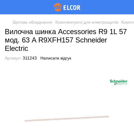
Щитове обладнання
Комплектуючі для електрощитів
Компле
Вилочна шинка Accessories R9 1L 57
мод. 63 A R9XFH157 Schneider
Electric
Артикул:
311243
Написати відгук