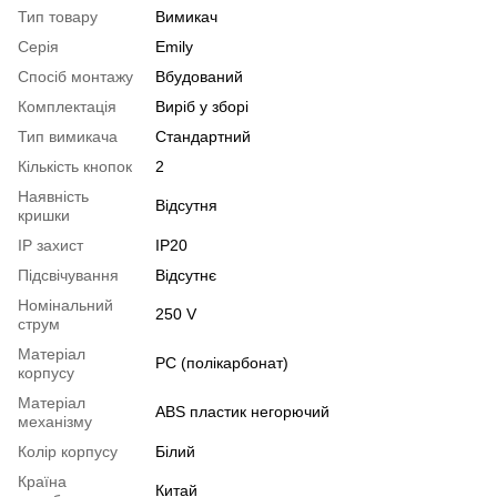
Тип товару
Вимикач
Серія
Emily
Спосіб монтажу
Вбудований
Комплектація
Виріб у зборі
Тип вимикача
Стандартний
Кількість кнопок
2
Наявність
Відсутня
кришки
IP захист
IP20
Підсвічування
Відсутнє
Номінальний
250 V
струм
Матеріал
РС (полікарбонат)
корпусу
Матеріал
ABS пластик негорючий
механізму
Колір корпусу
Білий
Країна
Китай