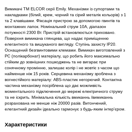
Вимикачі ТМ ELCOR серії Emily. Механізми із супортами та
накладками (білий, крем, чорний та сірий металік кольорів) з 1
та 2 клавішами. Фіксація пристрою за допомогою гвинтів та
монтажних лапок. Номінальний струм 10A, діапазон
потужності 2300 Вт. Пристрій встановлюється приховано.
Поверхня вимикача глянцева, що надає приміщенню
елегантного та вишуканого вигляду. Ступінь захисту IP20.
Оснащений безгвинтовими клемами. Вимикач виготовлений з
РС (полікарбонат) матеріалу, що робить його максимально
стійким до зовнішних пошкоджень та не вигарає при
сонячному промінню, залишає колір і не жовтіє з часом що
найменше ніж 15 років. Серцевина механізму зроблена з
вогнестійкого матеріалу: ABS-пластик негорючий. Контактна
частина механізму посріблена що дає можливість
моментального підключення до мережі електричного струму
та не іскрить. Мінімальна кількість вмиканнь /вимиканнь
розрахована не менше ніж 20000 разів. Витончений,
елегантний дизайн ідеально гармонує з будь-яким інтер'єром.
Характеристики