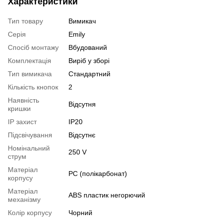
Характеристики
Тип товару
Вимикач
Серія
Emily
Спосіб монтажу
Вбудований
Комплектація
Виріб у зборі
Тип вимикача
Стандартний
Кількість кнопок
2
Наявність
Відсутня
кришки
IP захист
IP20
Підсвічування
Відсутнє
Номінальний
250 V
струм
Матеріал
РС (полікарбонат)
корпусу
Матеріал
ABS пластик негорючий
механізму
Колір корпусу
Чорний