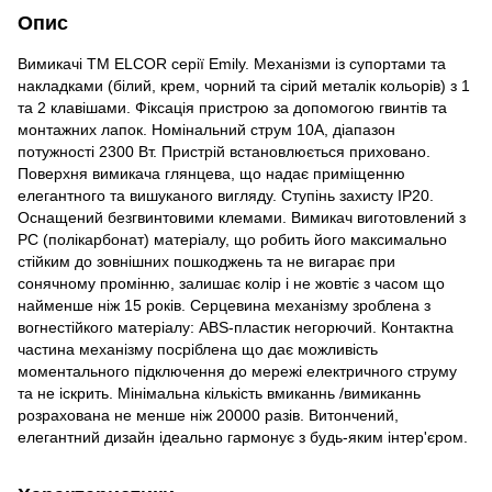
Опис
Вимикачі ТМ ELCOR серії Emily. Механізми із супортами та
накладками (білий, крем, чорний та сірий металік кольорів) з 1
та 2 клавішами. Фіксація пристрою за допомогою гвинтів та
монтажних лапок. Номінальний струм 10A, діапазон
потужності 2300 Вт. Пристрій встановлюється приховано.
Поверхня вимикача глянцева, що надає приміщенню
елегантного та вишуканого вигляду. Ступінь захисту IP20.
Оснащений безгвинтовими клемами. Вимикач виготовлений з
РС (полікарбонат) матеріалу, що робить його максимально
стійким до зовнішних пошкоджень та не вигарає при
сонячному промінню, залишає колір і не жовтіє з часом що
найменше ніж 15 років. Серцевина механізму зроблена з
вогнестійкого матеріалу: ABS-пластик негорючий. Контактна
частина механізму посріблена що дає можливість
моментального підключення до мережі електричного струму
та не іскрить. Мінімальна кількість вмиканнь /вимиканнь
розрахована не менше ніж 20000 разів. Витончений,
елегантний дизайн ідеально гармонує з будь-яким інтер'єром.