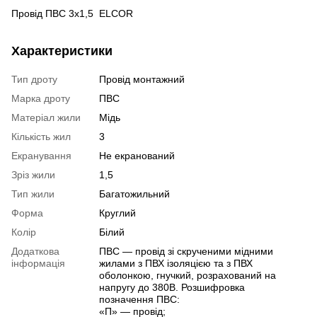
Провід ПВС 3х1,5 ELCOR
Характеристики
Тип дроту
Провід монтажний
Марка дроту
ПВС
Матеріал жили
Мідь
Кількість жил
3
Екранування
Не екранований
Зріз жили
1,5
Тип жили
Багатожильний
Форма
Круглий
Колір
Білий
Додаткова
ПВС — провід зі скрученими мідними
інформація
жилами з ПВХ ізоляцією та з ПВХ
оболонкою, гнучкий, розрахований на
напругу до 380В. Розшифровка
позначення ПВС:
«П» — провід;