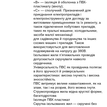
«В» — ізоляція й оболонка з ПВХ-
пластикату (вінілу);
«С» — сполучний. Призначений для
приєднання електроприладів і
електроінструменту для догляду за
житловими приміщеннями та їх ремонту, а
також підключення побутових приладів,
таких як пральні машини, холодильники,
засоби малої механізації
для садівництва й городництва та інших
схожих машин і приладів. Також
використовується для виготовлення
подовжувачів на напругу до 380В.
Ізольовані жили п'ятижильних проводів
допускається скручувати навколо
сердечника.
Універсальність ПВС як провідника полягає
в його зручності й універсальних
характеристиках: висока гнучкість і висока
зносостійкість.
ПВС витримує велике навантаження, як на
злам, так і на розрив, його можна гнути.
Струмопровідна жила мідна круглої форми,
багатодротова
Ізоляція ПВХ пластикат
Скрутка ізольованих жил — скручені без