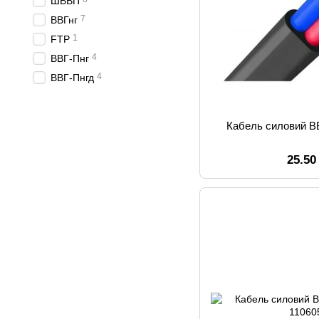
ШВВП
7
ВВГнг
1
FTP
4
ВВГ-Пнг
4
ВВГ-Пнгд
Кабель силовий В
25.50