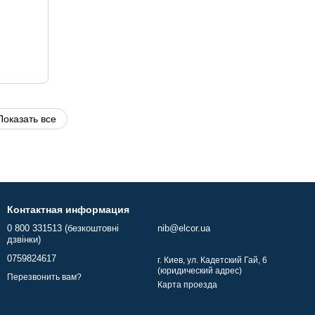
Показать все
Контактная информация
0 800 331513 (безкоштовні
nib@elcor.ua
дзвінки)
0759824617
г. Киев, ул. Кадетский Гай, 6
(юридический адрес)
Перезвонить вам?
Карта проезда