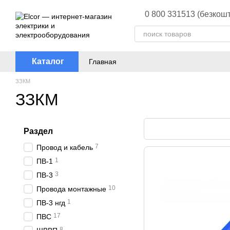
Перейти к основному контенту
0 800 331513 (безкошт
Каталог
Главная
ЗЗКМ
ЗЗКМ
Раздел
7
Провод и кабель
1
ПВ-1
3
ПВ-3
10
Провода монтажные
1
ПВ-3 нгд
17
ПВС
8