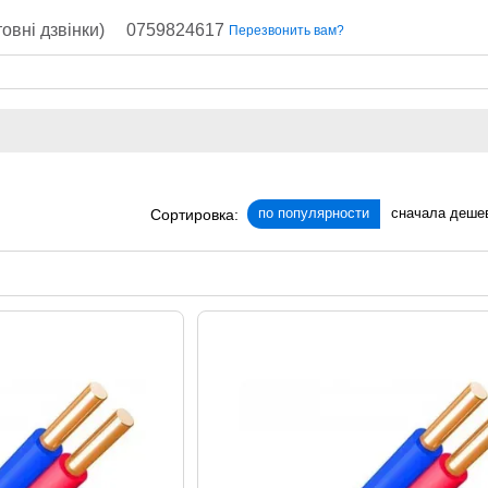
овні дзвінки)
0759824617
Перезвонить вам?
по популярности
сначала деше
Сортировка: