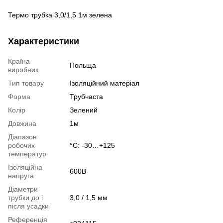
Термо трубка 3,0/1,5 1м зелена
Характеристики
Країна
Польща
виробник
Тип товару
Ізоляційний матеріал
Форма
Трубчаста
Колір
Зелений
Довжина
1м
Діапазон
робочих
°С: -30…+125
температур
Ізоляційна
600В
напруга
Діаметри
трубки до і
3,0 / 1,5 мм
після усадки
Референція