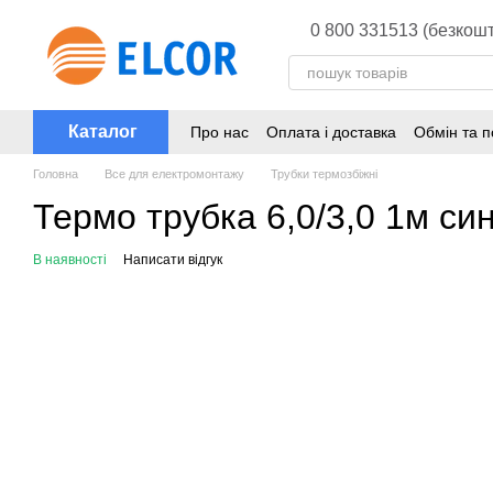
Перейти до основного контенту
0 800 331513 (безкошт
Каталог
Про нас
Оплата і доставка
Обмін та 
Головна
Все для електромонтажу
Трубки термозбіжні
Термо трубка 6,0/3,0 1м си
В наявності
Написати відгук