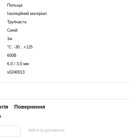
Польща
Ізоляційний матеріал
Трубчаста
Синій
1м
°С: -30…+125
600В
6,0 / 3,0 мм
s0240013
нтія
Повернення
р
Увійти за допомогою