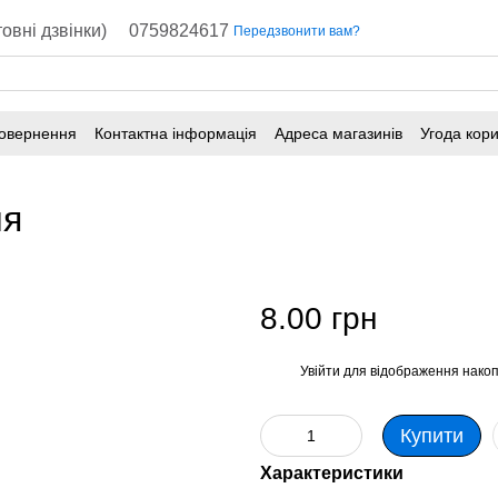
овні дзвінки)
0759824617
Передзвонити вам?
повернення
Контактна інформація
Адреса магазинів
Угода кор
ня
8.00 грн
Увійти
для відображення накоп
%
Купити
Характеристики