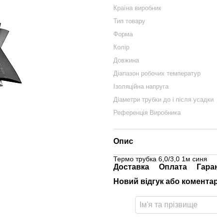
Країна виробник
Тип товару
Форма
Колір
Довжина
Діапазон робочих температур
Ізоляційна напруга
Діаметри трубки до і після усадки
Референція Виробника
Опис
Термо трубка 6,0/3,0 1м синя
Доставка
Оплата
Гара
Новий відгук або комента